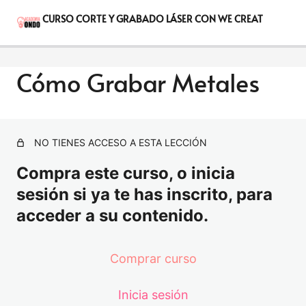
A
S
www.holareyna.com
n
i
CURSO CORTE Y GRABADO LÁSER CON WE CREAT
t
g
e
u
r
i
i
e
Cómo Grabar Metales
o
n
r
t
INTRODUCCIÓN
e
7 lecciones
Tu máquina
NO TIENES ACCESO A ESTA LECCIÓN
3 lecciones
PROGRAMA
Compra este curso, o inicia
13 lecciones
sesión si ya te has inscrito, para
VASOS Y TUMBLERS
acceder a su contenido.
5 lecciones
Calibración y mantenimientos
3 lecciones
Comprar curso
Problemas y soluciones comunes
Inicia sesión
Cómo Grabar Metales