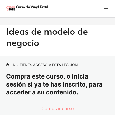
A
S
www.holareyna.com
n
i
Curso de Vinyl Textil
t
g
e
u
r
i
i
e
Ideas de modelo de
o
n
r
t
Modulo 1 INTRODUCCION
e
negocio
9 lecciones
Módulo 2 TÉCNICO
12 lecciones
Módulo 3 DISEÑO
NO TIENES ACCESO A ESTA LECCIÓN
23 lecciones
Módulo 4 MANOS ALA OBRA
Compra este curso, o inicia
5 lecciones
sesión si ya te has inscrito, para
Módulo 5 MI NEGOCIO
acceder a su contenido.
Módulo Negocio
Comprar curso
Ideas de modelo de negocio