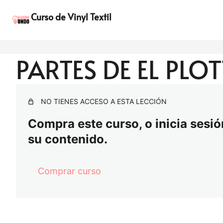
A
S
www.holareyna.com
n
i
Curso de Vinyl Textil
t
g
e
u
r
i
i
e
o
n
PARTES DE EL PLO
r
t
e
NO TIENES ACCESO A ESTA LECCIÓN
Compra este curso, o inicia sesión
su contenido.
Comprar curso